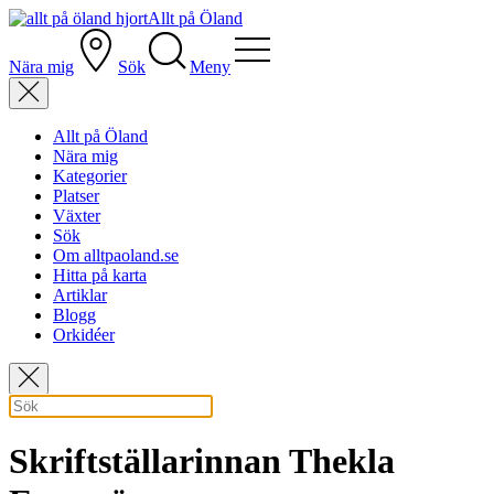
Allt på Öland
Nära mig
Sök
Meny
Allt på Öland
Nära mig
Kategorier
Platser
Växter
Sök
Om alltpaoland.se
Hitta på karta
Artiklar
Blogg
Orkidéer
Skriftställarinnan Thekla