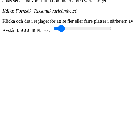
antas senast ha varit i funktion under andra världskriget.
Källa: Fornsök (Riksantikvarieämbetet)
Klicka och dra i reglaget för att se fler eller färre platser i närhetern a
Avstånd:
Platser:
.
900 m