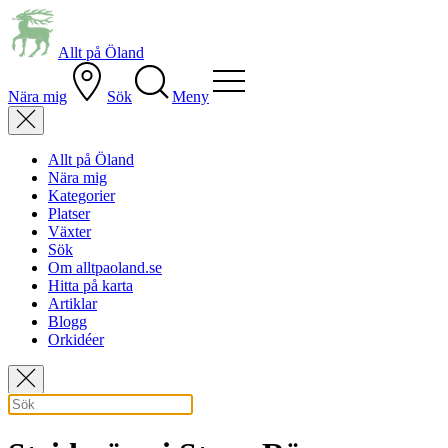
Allt på Öland
Nära mig
Sök
Meny
Allt på Öland
Nära mig
Kategorier
Platser
Växter
Sök
Om alltpaoland.se
Hitta på karta
Artiklar
Blogg
Orkidéer