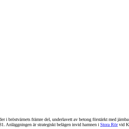
jäder i bröstvärnets främre del, underlavett av betong förstärkt med järnb
81. Anläggningen är strategiskt belägen invid hamnen i
Stora Rör
vid K