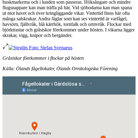
buskmarkerna och i lunden som passeras. Höksångare och mindre
flugsnappare kan man träffa på här. Vid sjöbodarna kan man spana
ut mot havet och över kringliggande vikar. Vintertid finns här ofta
många salskrakar. Andra fåglar som kan ses vintertid är varfågel,
havsörn, fjällvråk, blå kärrhök, tornfalk och ormvråk. Flockar med
björktrastar och gråsiskor förekommer under hösten. I vikarna ligger
skrakar, vigg, knipor och bergänder.
Gråsiskor förekommer i flockar på hösten
Källa: Ölands fågellokaler, Ölands Ornitologiska Förening