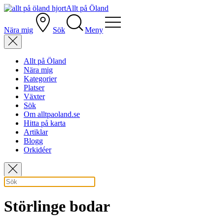
Allt på Öland
Nära mig
Sök
Meny
Allt på Öland
Nära mig
Kategorier
Platser
Växter
Sök
Om alltpaoland.se
Hitta på karta
Artiklar
Blogg
Orkidéer
Störlinge bodar