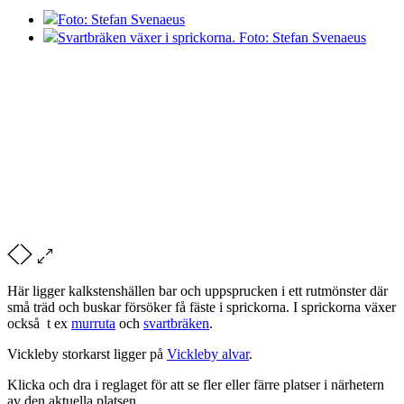
Foto: Stefan Svenaeus
Svartbräken växer i sprickorna. Foto: Stefan Svenaeus
Här ligger kalkstenshällen bar och uppsprucken i ett rutmönster där
små träd och buskar försöker få fäste i sprickorna. I sprickorna växer
också t ex
murruta
och
svartbräken
.
Vickleby storkarst ligger på
Vickleby alvar
.
Klicka och dra i reglaget för att se fler eller färre platser i närhetern
av den aktuella platsen