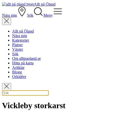
Allt på Öland
Nära mig
Sök
Meny
Allt på Öland
Nära mig
Kategorier
Platser
Växter
Sök
Om alltpaoland.se
Hitta på karta
Artiklar
Blogg
Orkidéer
Vickleby storkarst