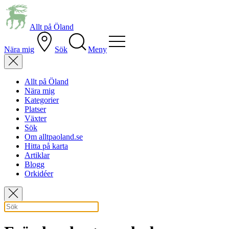
Allt på Öland
Nära mig
Sök
Meny
Allt på Öland
Nära mig
Kategorier
Platser
Växter
Sök
Om alltpaoland.se
Hitta på karta
Artiklar
Blogg
Orkidéer