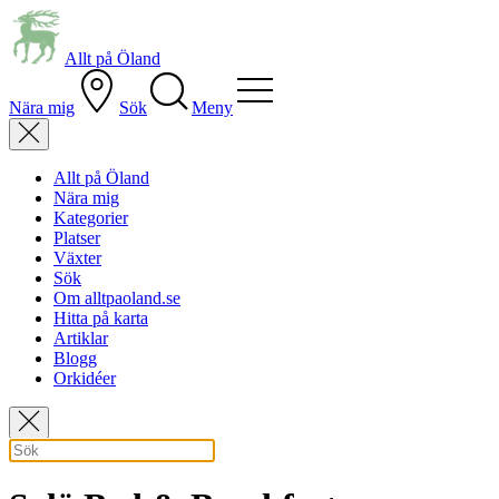
Allt på Öland
Nära mig
Sök
Meny
Allt på Öland
Nära mig
Kategorier
Platser
Växter
Sök
Om alltpaoland.se
Hitta på karta
Artiklar
Blogg
Orkidéer