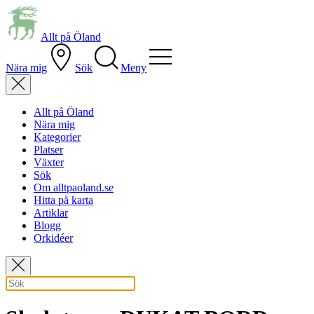
Allt på Öland
Nära mig
Sök
Meny
Allt på Öland
Nära mig
Kategorier
Platser
Växter
Sök
Om alltpaoland.se
Hitta på karta
Artiklar
Blogg
Orkidéer