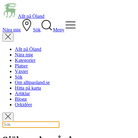
Allt på Öland
Nära mig
Sök
Meny
Allt på Öland
Nära mig
Kategorier
Platser
Växter
Sök
Om alltpaoland.se
Hitta på karta
Artiklar
Blogg
Orkidéer