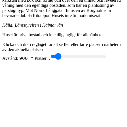
kalksten med kök och förråd och över den en timrad och reveterad
våning med den egentliga bostaden, som har en planlösning av
parstugutyp. Mot Norra Långgatan finns en av Borgholms få
bevarade dubbla fritrappor. Husets inre är moderniserat.
Källa: Länsstyrelsen i Kalmar län
Huset är privatbostad och inte tillgängligt för allmänheten.
Klicka och dra i reglaget för att se fler eller färre platser i närhetern
av den aktuella platsen
Avstånd:
Platser:
.
900 m