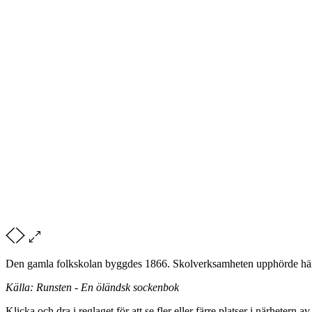
Den gamla folkskolan byggdes 1866. Skolverksamheten upphörde här 
Källa: Runsten - En öländsk sockenbok
Klicka och dra i reglaget för att se fler eller färre platser i närhetern a