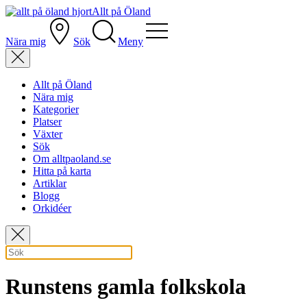
Allt på Öland
Nära mig
Sök
Meny
Allt på Öland
Nära mig
Kategorier
Platser
Växter
Sök
Om alltpaoland.se
Hitta på karta
Artiklar
Blogg
Orkidéer
Runstens gamla folkskola