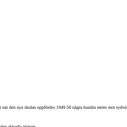
när den nya skolan uppfördes 1949-50 några hundra meter mot sydväs
v den aktuella platsen