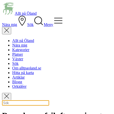
Allt på Öland
Nära mig
Sök
Meny
Allt på Öland
Nära mig
Kategorier
Platser
Växter
Sök
Om alltpaoland.se
Hitta på karta
Artiklar
Blogg
Orkidéer