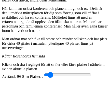
toalett och dusch, andra delas gemensamt.
Här kan man också konferera och planera i lugn och ro. Detta är
den utmärkta mötesplatsen för dig som företag som vill träffas i
avskildhet och ha en konferens. Möjlighet finns att med en
erfaren naturguide få uppleva den öländska naturen. Man ordnar
personliga och familjenära konferenser. Man håller även egna kurser
inom hantverk och natur.
Man ordnar mat och fika till större och mindre sällskap och har plats
för cirka 40 gäster i matsalen, ytterligare 40 platser finns på
uteserveringen.
Källa: Rosenborgs hemsida
Klicka och dra i reglaget för att se fler eller färre platser i närhetern
av den aktuella platsen
Avstånd:
Platser:
.
900 m