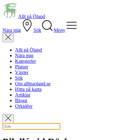
Allt på Öland
Nära mig
Sök
Meny
Allt på Öland
Nära mig
Kategorier
Platser
Växter
Sök
Om alltpaoland.se
Hitta på karta
Artiklar
Blogg
Orkidéer