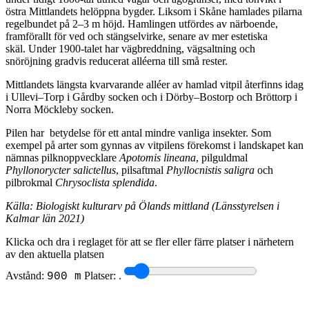
östra Mittlandets helöppna bygder. Liksom i Skåne hamlades pilarna
regelbundet på 2–3 m höjd. Hamlingen utfördes av närboende,
framförallt för ved och stängselvirke, senare av mer estetiska
skäl. Under 1900-talet har vägbreddning, vägsaltning och
snöröjning gradvis reducerat alléerna till små rester.
Mittlandets längsta kvarvarande alléer av hamlad vitpil återfinns idag
i Ullevi–Torp i Gårdby socken och i Dörby–Bostorp och Bröttorp i
Norra Möckleby socken.
Pilen har betydelse för ett antal mindre vanliga insekter. Som
exempel på arter som gynnas av vitpilens förekomst i landskapet kan
nämnas pilknoppvecklare
Apotomis lineana
, pilguldmal
Phyllonorycter salictellus
, pilsaftmal
Phyllocnistis saligra
och
pilbrokmal
Chrysoclista splendida
.
Källa: Biologiskt kulturarv på Ölands mittland (Länsstyrelsen i
Kalmar län 2021)
Klicka och dra i reglaget för att se fler eller färre platser i närhetern
av den aktuella platsen
Avstånd:
Platser:
.
900 m