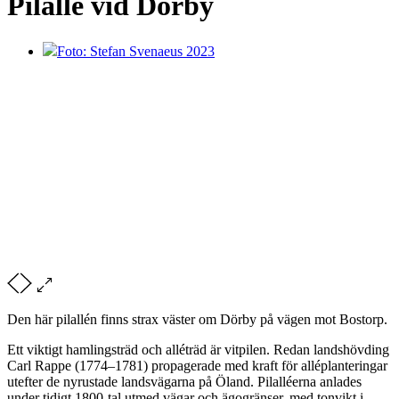
Pilallé vid Dörby
Foto: Stefan Svenaeus 2023
Den här pilallén finns strax väster om Dörby på vägen mot Bostorp.
Ett viktigt hamlingsträd och alléträd är vitpilen. Redan landshövding
Carl Rappe (1774–1781) propagerade med kraft för alléplanteringar
utefter de nyrustade landsvägarna på Öland. Pilalléerna anlades
under tidigt 1800-tal utmed vägar och ägogränser, med tonvikt i