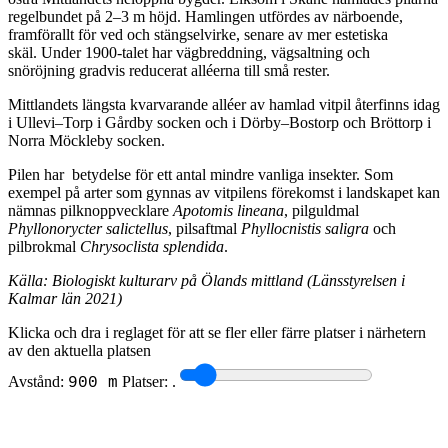
regelbundet på 2–3 m höjd. Hamlingen utfördes av närboende,
framförallt för ved och stängselvirke, senare av mer estetiska
skäl. Under 1900-talet har vägbreddning, vägsaltning och
snöröjning gradvis reducerat alléerna till små rester.
Mittlandets längsta kvarvarande alléer av hamlad vitpil återfinns idag
i Ullevi–Torp i Gårdby socken och i Dörby–Bostorp och Bröttorp i
Norra Möckleby socken.
Pilen har betydelse för ett antal mindre vanliga insekter. Som
exempel på arter som gynnas av vitpilens förekomst i landskapet kan
nämnas pilknoppvecklare
Apotomis lineana
, pilguldmal
Phyllonorycter salictellus
, pilsaftmal
Phyllocnistis saligra
och
pilbrokmal
Chrysoclista splendida
.
Källa: Biologiskt kulturarv på Ölands mittland (Länsstyrelsen i
Kalmar län 2021)
Klicka och dra i reglaget för att se fler eller färre platser i närhetern
av den aktuella platsen
Avstånd:
Platser:
.
900 m