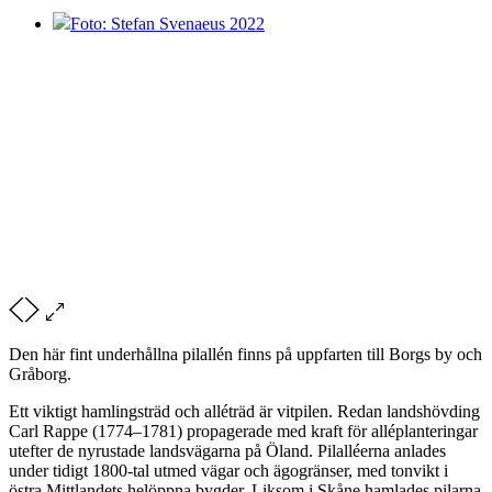
Foto: Stefan Svenaeus 2022
Den här fint underhållna pilallén finns på uppfarten till Borgs by och
Gråborg.
Ett viktigt hamlingsträd och alléträd är vitpilen. Redan landshövding
Carl Rappe (1774–1781) propagerade med kraft för alléplanteringar
utefter de nyrustade landsvägarna på Öland. Pilalléerna anlades
under tidigt 1800-tal utmed vägar och ägogränser, med tonvikt i
östra Mittlandets helöppna bygder. Liksom i Skåne hamlades pilarna