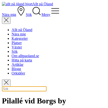
Allt på Öland
Nära mig
Sök
Meny
Allt på Öland
Nära mig
Kategorier
Platser
Växter
Sök
Om alltpaoland.se
Hitta på karta
Artiklar
Blogg
Orkidéer
Pilallé vid Borgs by