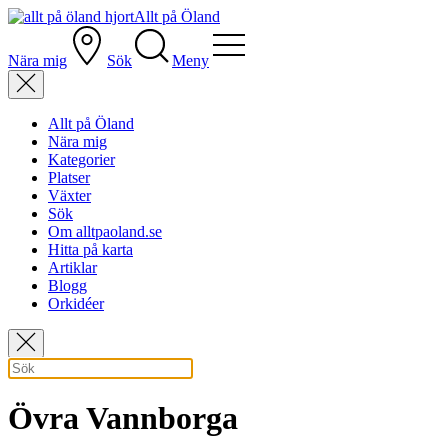
Allt på Öland
Nära mig
Sök
Meny
Allt på Öland
Nära mig
Kategorier
Platser
Växter
Sök
Om alltpaoland.se
Hitta på karta
Artiklar
Blogg
Orkidéer
Övra Vannborga