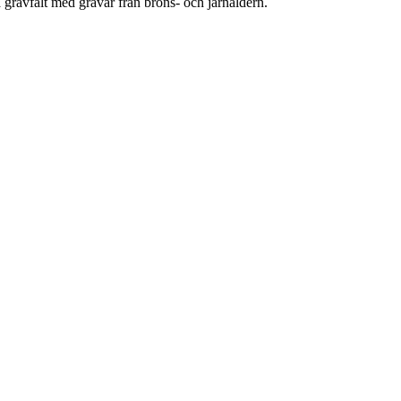
 gravfält med gravar från brons- och järnåldern.