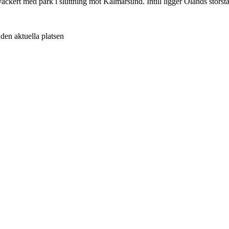
ckert med park i sluttning mot Kalmarsund. Intill ligger Ölands största
v den aktuella platsen