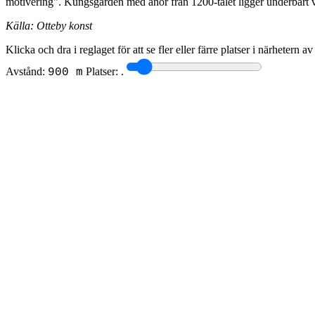
motivering". Kungsgården med anor från 1200-talet ligger underbart va
Källa: Otteby konst
Klicka och dra i reglaget för att se fler eller färre platser i närhetern a
Avstånd:
Platser:
.
900 m