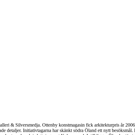
eri & Silversmedja. Ottenby konstmagasin fick arkitekturpris år 2006
detaljer. Initiativtagarna har skänkt södra Öland ett nytt besöksmål. E