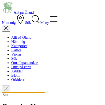
Allt på Öland
Nära mig
Sök
Meny
Allt på Öland
Nära mig
Kategorier
Platser
Växter
Sök
Om alltpaoland.se
Hitta på karta
Artiklar
Blogg
Orkidéer