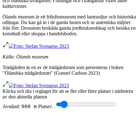
och öländska dvärghöns. I odlingar och i trädgårdar växer äldre
kulturväxter.
Ölands museum är ett friluftsmuseum med lantrasdjur och historiska
odlingar. Du kan gå in i de gamla husen och se autentiska miljöer
från förr. Dessutom beskåda gamla jordbruksredskap och besöka en
konsthall eller shoppa i handelsboden.
Källa: Ölands museum
Trädgården är en av de trädgårdsrum som presenteras i boken
"Öländska trädgårdsrum" (Gunnel Carlson 2023)
Klicka och dra i reglaget för att se fler eller färre platser i närhetern
av den aktuella platsen
Avstånd:
Platser:
.
900 m