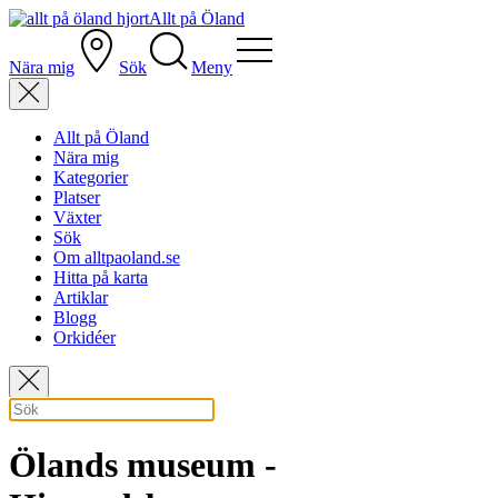
Allt på Öland
Nära mig
Sök
Meny
Allt på Öland
Nära mig
Kategorier
Platser
Växter
Sök
Om alltpaoland.se
Hitta på karta
Artiklar
Blogg
Orkidéer
Ölands museum -