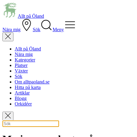
Allt på Öland
Nära mig
Sök
Meny
Allt på Öland
Nära mig
Kategorier
Platser
Växter
Sök
Om alltpaoland.se
Hitta på karta
Artiklar
Blogg
Orkidéer