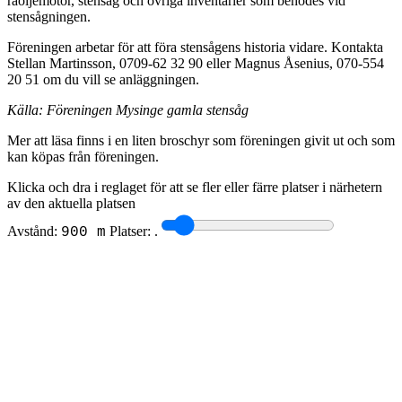
råoljemotor, stensåg och övriga inventarier som behödes vid
stensågningen.
Föreningen arbetar för att föra stensågens historia vidare. Kontakta
Stellan Martinsson, 0709-62 32 90 eller Magnus Åsenius, 070-554
20 51 om du vill se anläggningen.
Källa: Föreningen Mysinge gamla stensåg
Mer att läsa finns i en liten broschyr som föreningen givit ut och som
kan köpas från föreningen.
Klicka och dra i reglaget för att se fler eller färre platser i närhetern
av den aktuella platsen
Avstånd:
Platser:
.
900 m