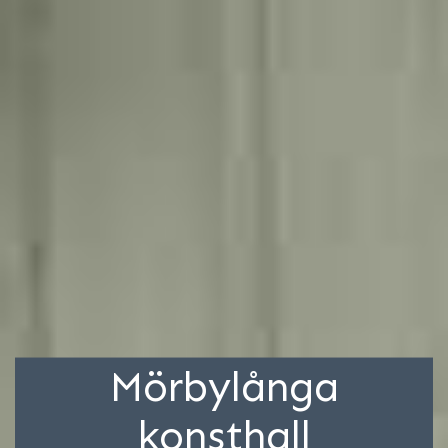
Mörbylånga
konsthall