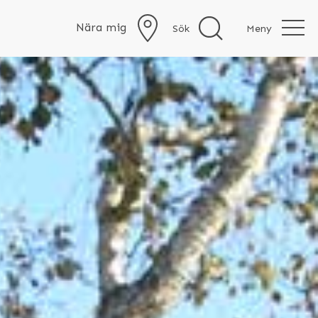
Nära mig
Sök
Meny