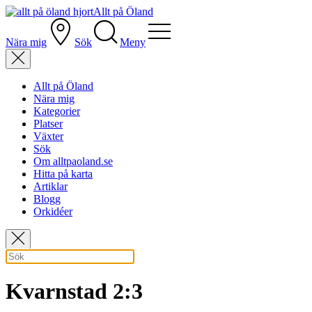
Allt på Öland
Nära mig
Sök
Meny
Allt på Öland
Nära mig
Kategorier
Platser
Växter
Sök
Om alltpaoland.se
Hitta på karta
Artiklar
Blogg
Orkidéer
Kvarnstad 2:3