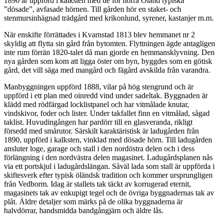
1890 är uppförd i kalksten med de för norra Öland typiska
”dösade”, avfasade hörnen. Till gården hör en staket- och
stenmursinhägnad trädgård med krikonlund, syrener, kastanjer m.m.
När enskifte förrättades i Kvarnstad 1813 blev hemmanet nr 2
skyldig att flytta sin gård från bytomten. Flyttningen ägde antagligen
inte rum förrän 1820-talet då man gjorde en hemmansklyvning. Den
nya gården som kom att ligga öster om byn, byggdes som en götisk
gård, det vill säga med mangård och fägård avskilda från varandra.
Manbyggningen uppförd 1888, vilar på hög stengrund och är
uppförd i ett plan med oinredd vind under sadeltak. Byggnaden är
klädd med rödfärgad locklistpanel och har vitmålade knutar,
vindskivor, foder och lister. Under takfallet finn en vitmålad, sågad
taklist. Huvudingången har pardörr till en glasveranda, rikligt
försedd med smårutor. Särskilt karaktäristisk är ladugården från
1890, uppförd i kalksten, vinklad med dösade hörn. Till ladugården
ansluter loge, garage och stall i den nordöstra delen och i dess
förlängning i den nordvästra delen magasinet. Ladugårdsplanen nås
via ett portskjul i ladugårdslängan. Såväl lada som stall är uppförda i
skiftesverk efter typisk öländsk tradition och kommer ursprungligen
från Vedborm. Idag är stallets tak täckt av korrugerad eternit,
magasinets tak av enkupigt tegel och de övriga byggnadernas tak av
plåt. Äldre detaljer som märks på de olika byggnaderna är
halvdörrar, handsmidda bandgångjärn och äldre lås.