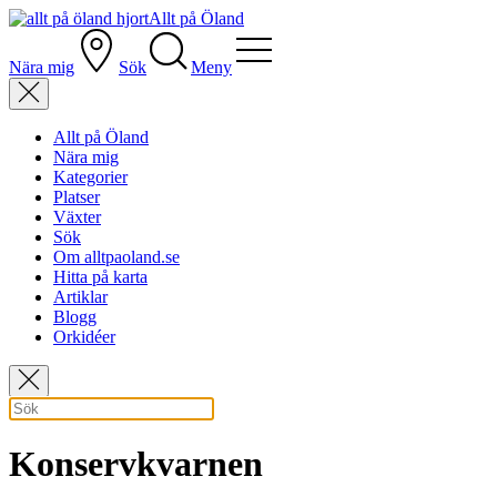
Allt på Öland
Nära mig
Sök
Meny
Allt på Öland
Nära mig
Kategorier
Platser
Växter
Sök
Om alltpaoland.se
Hitta på karta
Artiklar
Blogg
Orkidéer
Konservkvarnen