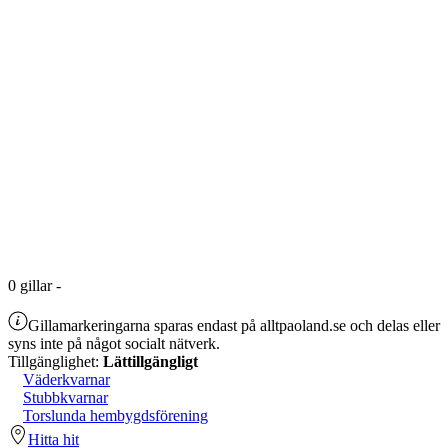
0
gillar
-
Gillamarkeringarna sparas endast på alltpaoland.se och delas eller
syns inte på något socialt nätverk.
Tillgänglighet:
Lättillgängligt
Väderkvarnar
Stubbkvarnar
Torslunda hembygdsförening
Hitta hit