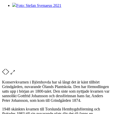
Foto: Stefan Svenaeus 2021
Konservkvarnen i Björnhovda har så långt det är känt tillhört
Grindgården, nuvarande Ölands Plantskola. Den har förmodlingen
satts upp i början av 1800-talet. Den siste som nyttjade kvarnen var
sannolikt Gottfrid Johansson och dessförinnan hans far, Anders
Peter Johansson, som kom till Grindgården 1874.
1948 skänktes kvarnen till Torslunda Hembygdsförening och
flyttades 1983 till sin nuvarande plats där det då fanns en