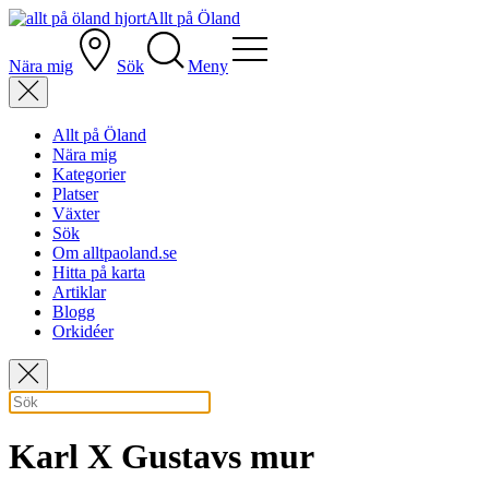
Allt på Öland
Nära mig
Sök
Meny
Allt på Öland
Nära mig
Kategorier
Platser
Växter
Sök
Om alltpaoland.se
Hitta på karta
Artiklar
Blogg
Orkidéer
Karl X Gustavs mur