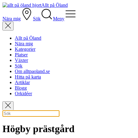
Allt på Öland
Nära mig
Sök
Meny
Allt på Öland
Nära mig
Kategorier
Platser
Växter
Sök
Om alltpaoland.se
Hitta på karta
Artiklar
Blogg
Orkidéer
Högby prästgård