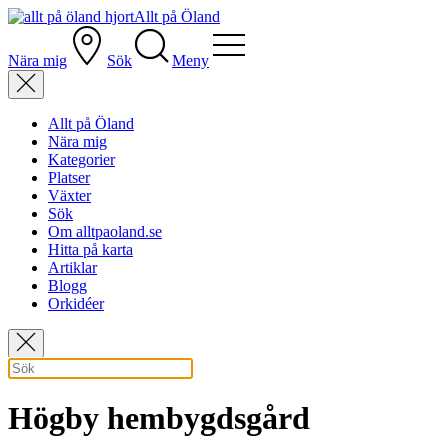
Allt på Öland
Nära mig
Sök
Meny
Allt på Öland
Nära mig
Kategorier
Platser
Växter
Sök
Om alltpaoland.se
Hitta på karta
Artiklar
Blogg
Orkidéer
Högby hembygdsgård