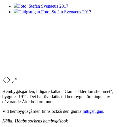
Foto: Stefan Svenaeus 2017
Fattigstugan Foto: Stefan Svenaeus 2013
Hembygdsgården, tidigare kallad "Gamla ålderdomshemmet",
byggdes 1911. Det har överlåtits till hembygdsföreningen av
dåvarande Åkerbo kommun.
Vid hembygdsgården finns också den gamla
fattigstugan
.
Källa: Högby sockens hembygdsbok