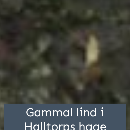
Gammal lind i
Halltorps hage