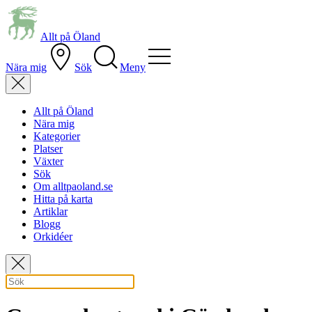
Allt på Öland
Nära mig
Sök
Meny
Allt på Öland
Nära mig
Kategorier
Platser
Växter
Sök
Om alltpaoland.se
Hitta på karta
Artiklar
Blogg
Orkidéer