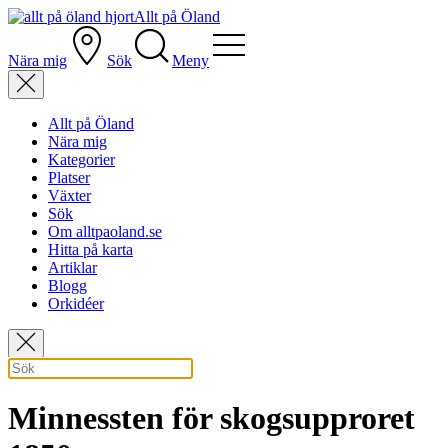
Allt på Öland
Nära mig
Sök
Meny
Allt på Öland
Nära mig
Kategorier
Platser
Växter
Sök
Om alltpaoland.se
Hitta på karta
Artiklar
Blogg
Orkidéer
Minnessten för skogsupproret