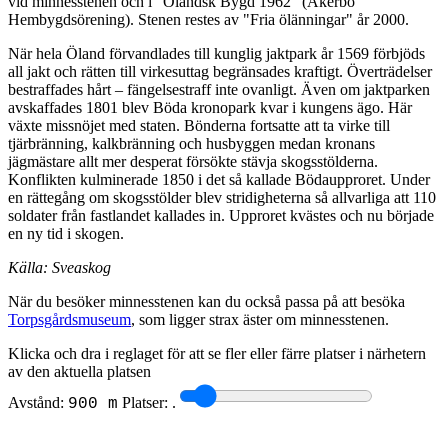
vid minnesstenen och i "Öländsk Bygd 1962" (Åkerbo
Hembygdsörening). Stenen restes av "Fria ölänningar" år 2000.
När hela Öland förvandlades till kunglig jaktpark år 1569 förbjöds
all jakt och rätten till virkesuttag begränsades kraftigt. Överträdelser
bestraffades hårt – fängelsestraff inte ovanligt. Även om jaktparken
avskaffades 1801 blev Böda kronopark kvar i kungens ägo. Här
växte missnöjet med staten. Bönderna fortsatte att ta virke till
tjärbränning, kalkbränning och husbyggen medan kronans
jägmästare allt mer desperat försökte stävja skogsstölderna.
Konflikten kulminerade 1850 i det så kallade Bödaupproret. Under
en rättegång om skogsstölder blev stridigheterna så allvarliga att 110
soldater från fastlandet kallades in. Upproret kvästes och nu började
en ny tid i skogen.
Källa: Sveaskog
När du besöker minnesstenen kan du också passa på att besöka
Torpsgårdsmuseum
, som ligger strax äster om minnesstenen.
Klicka och dra i reglaget för att se fler eller färre platser i närhetern
av den aktuella platsen
Avstånd:
Platser:
.
900 m