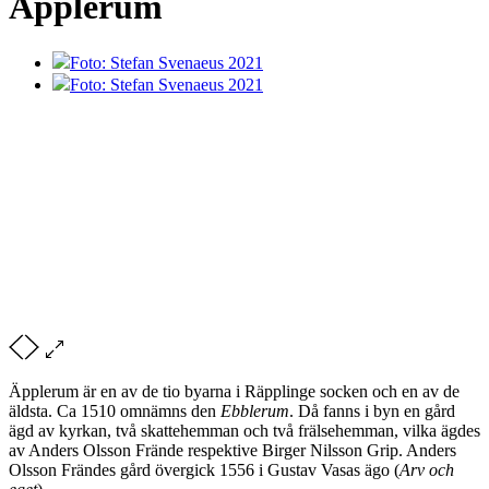
Äpplerum
Foto: Stefan Svenaeus 2021
Foto: Stefan Svenaeus 2021
Äpplerum är en av de tio byarna i Räpplinge socken och en av de
äldsta. Ca 1510 omnämns den
Ebblerum
. Då fanns i byn en gård
ägd av kyrkan, två skattehemman och två frälsehemman, vilka ägdes
av Anders Olsson Frände respektive Birger Nilsson Grip. Anders
Olsson Frändes gård övergick 1556 i Gustav Vasas ägo (
Arv och