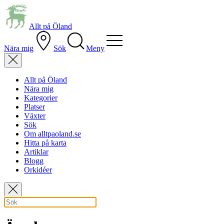
Allt på Öland
Nära mig
Sök
Meny
Allt på Öland
Nära mig
Kategorier
Platser
Växter
Sök
Om alltpaoland.se
Hitta på karta
Artiklar
Blogg
Orkidéer