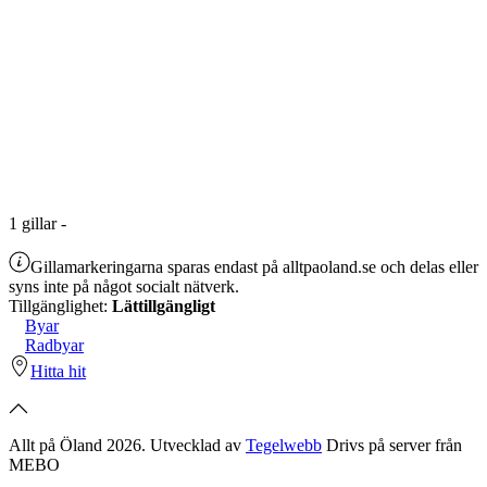
1
gillar
-
Gillamarkeringarna sparas endast på alltpaoland.se och delas eller
syns inte på något socialt nätverk.
Tillgänglighet:
Lättillgängligt
Byar
Radbyar
Hitta hit
Allt på Öland 2026. Utvecklad av
Tegelwebb
Drivs på server från
MEBO