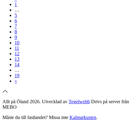
1
…
5
6
7
8
9
10
11
12
13
14
…
19
»
Allt på Öland 2026. Utvecklad av
Tegelwebb
Drivs på server från
MEBO
Måste du till fastlandet? Missa inte
Kalmarkusten
.