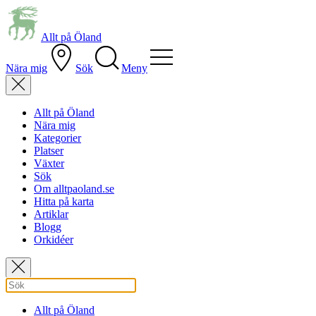
Allt på Öland
Nära mig
Sök
Meny
Allt på Öland
Nära mig
Kategorier
Platser
Växter
Sök
Om alltpaoland.se
Hitta på karta
Artiklar
Blogg
Orkidéer
Allt på Öland