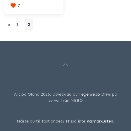
7
«
1
2
Allt på Öland 2026. Utvecklad av
Tegelwebb
Drivs på
server från MEBO
Måste du till fastlandet? Missa inte
Kalmarkusten
.