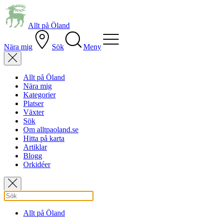
Allt på Öland
Nära mig
Sök
Meny
Allt på Öland
Nära mig
Kategorier
Platser
Växter
Sök
Om alltpaoland.se
Hitta på karta
Artiklar
Blogg
Orkidéer
Allt på Öland