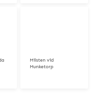
da
Milsten vid
Munketorp