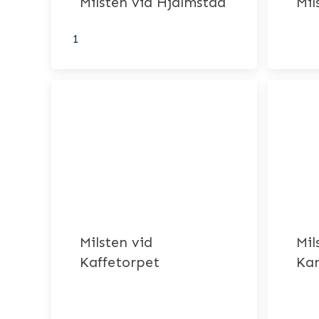
Milsten vid Hjälmstad
Mil
1
Milsten vid
Mil
Kaffetorpet
Kar