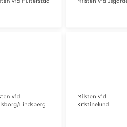
sten vid Hulterstad
Milsten vid Isgärd
sten vid
Milsten vid
lsborg/Lindsberg
Kristinelund