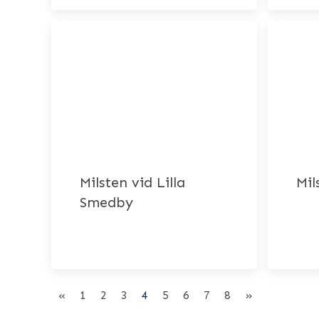
Milsten vid Lilla
Mil
Smedby
«
1
2
3
4
5
6
7
8
»