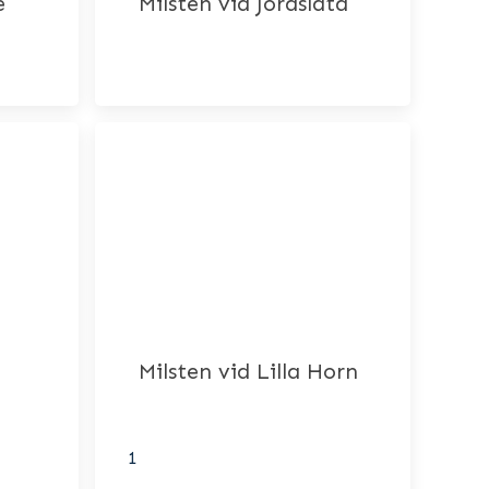
e
Milsten vid Jordsläta
Milsten vid Lilla Horn
1