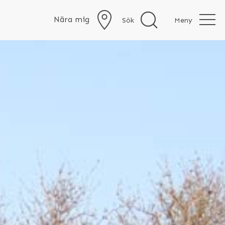
Nära mig
Sök
Meny