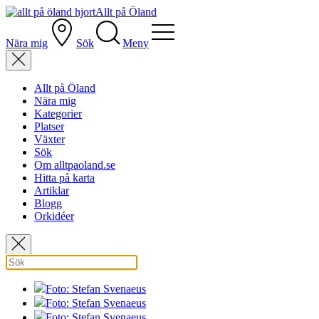
Allt på Öland
Nära mig
Sök
Meny
Allt på Öland
Nära mig
Kategorier
Platser
Växter
Sök
Om alltpaoland.se
Hitta på karta
Artiklar
Blogg
Orkidéer
Foto: Stefan Svenaeus
Foto: Stefan Svenaeus
Foto: Stefan Svenaeus