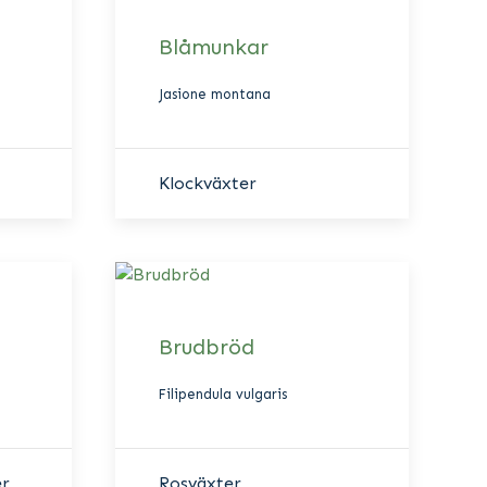
Blåmunkar
Jasione montana
Klockväxter
Brudbröd
Filipendula vulgaris
er
Rosväxter