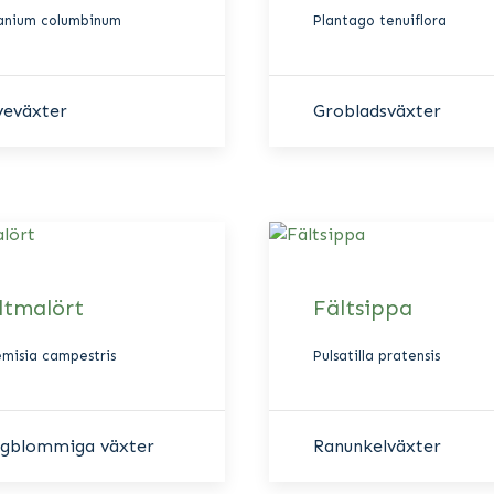
anium columbinum
Plantago tenuiflora
veväxter
Grobladsväxter
ltmalört
Fältsippa
emisia campestris
Pulsatilla pratensis
rgblommiga växter
Ranunkelväxter