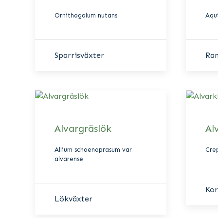
Ornithogalum nutans
Aqui
Sparrisväxter
Ran
Alvargräslök
Al
Allium schoenoprasum var
Cre
alvarense
Ko
Lökväxter