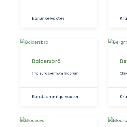
Ranunkelväxter
Kra
Baldersbrå
Be
Tripleurospermum indorum
Cli
Korgblommiga växter
Kra