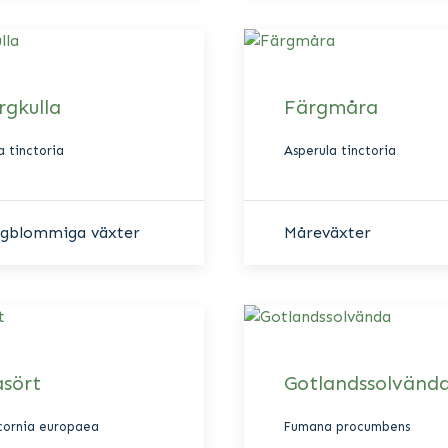
rgkulla
Färgmåra
 tinctoria
Asperula tinctoria
rgblommiga växter
Måreväxter
asört
Gotlandssolvänd
icornia europaea
Fumana procumbens