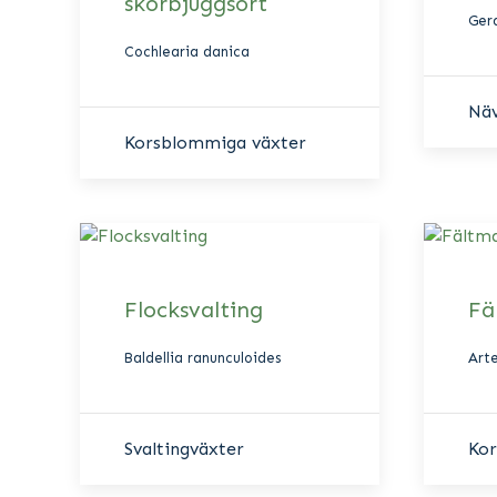
skörbjuggsört
Ger
Cochlearia danica
Nä
Korsblommiga växter
Flocksvalting
Fä
Baldellia ranunculoides
Art
Svaltingväxter
Ko