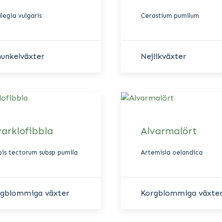
legia vulgaris
Cerastium pumilum
unkelväxter
Nejlikväxter
varklofibbla
Alvarmalört
pis tectorum subsp pumila
Artemisia oelandica
rgblommiga växter
Korgblommiga växte