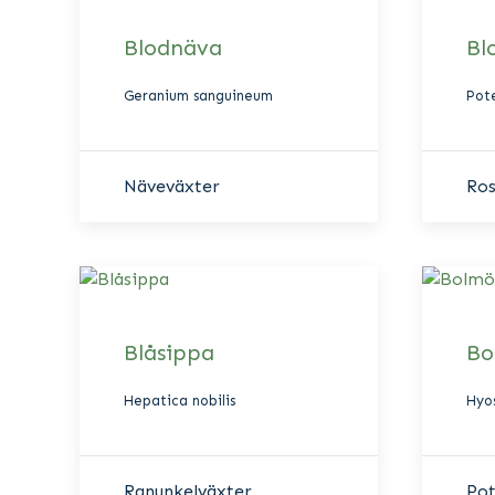
Blodnäva
Bl
Geranium sanguineum
Pote
Näveväxter
Ros
Blåsippa
Bo
Hepatica nobilis
Hyo
Ranunkelväxter
Pot