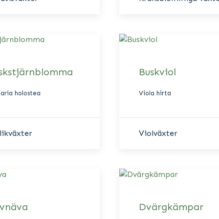
skstjärnblomma
Buskviol
laria holostea
Viola hirta
likväxter
Violväxter
vnäva
Dvärgkämpar