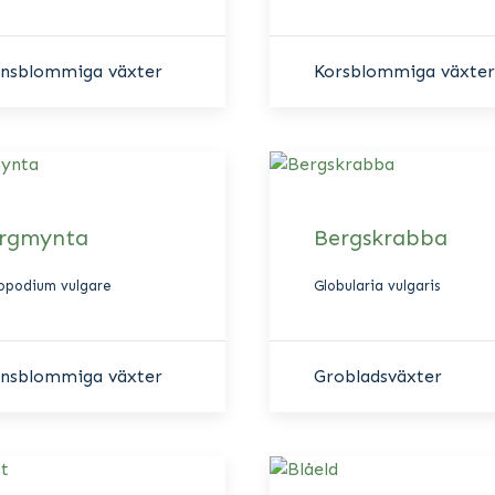
nsblommiga växter
Korsblommiga växter
rgmynta
Bergskrabba
nopodium vulgare
Globularia vulgaris
nsblommiga växter
Grobladsväxter