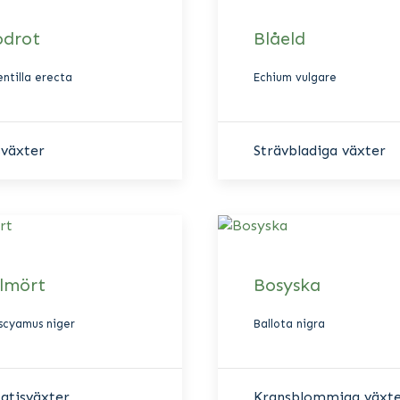
odrot
Blåeld
ntilla erecta
Echium vulgare
växter
Strävbladiga växter
lmört
Bosyska
scyamus niger
Ballota nigra
atisväxter
Kransblommiga växt