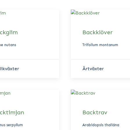
ckglim
Backklöver
ne nutans
Trifolium montanum
likväxter
Ärtväxter
cktimjan
Backtrav
mus serpyllum
Arabidopsis thaliána