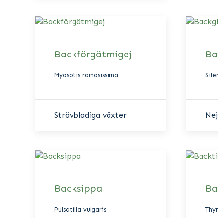
Backförgätmigej
Ba
Myosotis ramosissima
Sile
Strävbladiga växter
Nej
Backsippa
Ba
Pulsatilla vulgaris
Thy