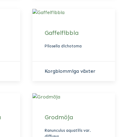
Gaffelfibbla
Pilosella dichotoma
Korgblommiga växter
a
Grodmöja
Ranunculus aquatilis var.
diffusus