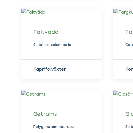
Fältvädd
Fä
Scabiosa columbaria
Cota
Kaprifolväxter
Ko
Getrams
Gl
Polygonatum odoratum
Sal