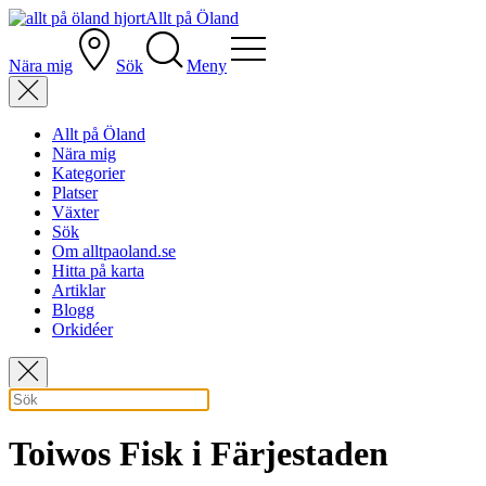
Allt på Öland
Nära mig
Sök
Meny
Allt på Öland
Nära mig
Kategorier
Platser
Växter
Sök
Om alltpaoland.se
Hitta på karta
Artiklar
Blogg
Orkidéer
Toiwos Fisk i Färjestaden