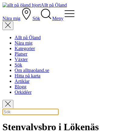
Allt på Öland
Nära mig
Sök
Meny
Allt på Öland
Nära mig
Kategorier
Platser
Växter
Sök
Om alltpaoland.se
Hitta på karta
Artiklar
Blogg
Orkidéer
Stenvalvsbro i Lökenäs