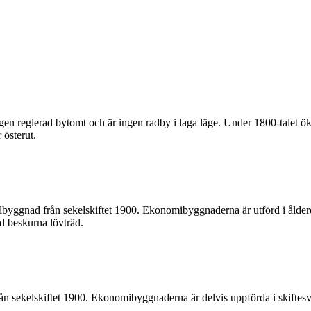
ngen reglerad bytomt och är ingen radby i laga läge. Under 1800-talet
 österut.
elbyggnad från sekelskiftet 1900. Ekonomibyggnaderna är utförd i åld
d beskurna lövträd.
rån sekelskiftet 1900. Ekonomibyggnaderna är delvis uppförda i skiftesver