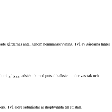
 ökade gårdarnas antal genom hemmansklyvning. Två av gårdarna ligger
erdomlig byggnadsteknik med putsad kalksten under vasstak och
k. Två äldre ladugårdar är ihopbyggda till ett stall.