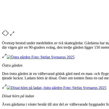
Övetorp bestod under medeltiden av två skattegårdar. Gårdarna har i
där vägen gör en 90-graders sväng, den tredje gården ligger 150 meter
Östra gården
Den östra gården är en välbevarad götisk gård med en man- och flyg
tjärade luckor. Ladans hörn är dösat. Öster om tomten finns en rad me
Dösat hörn på ladan
Även gårdarna i väster består till stor del av välbevarade byggnader f