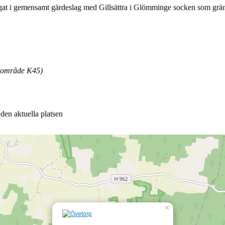
egat i gemensamt gärdeslag med Gillsättra i Glömminge socken som gränsa
 (område K45)
v den aktuella platsen
×