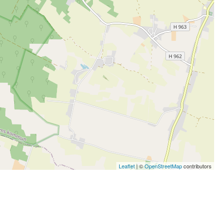
Leaflet
| ©
OpenStreetMap
contributors