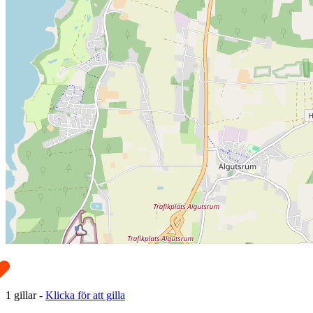
1
gillar
-
Klicka för att gilla