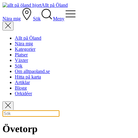
Allt på Öland
Nära mig
Sök
Meny
Allt på Öland
Nära mig
Kategorier
Platser
Växter
Sök
Om alltpaoland.se
Hitta på karta
Artiklar
Blogg
Orkidéer
Övetorp