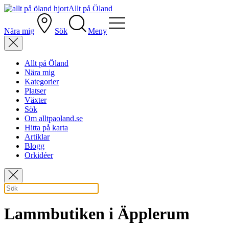
Allt på Öland
Nära mig
Sök
Meny
Allt på Öland
Nära mig
Kategorier
Platser
Växter
Sök
Om alltpaoland.se
Hitta på karta
Artiklar
Blogg
Orkidéer
Lammbutiken i Äpplerum