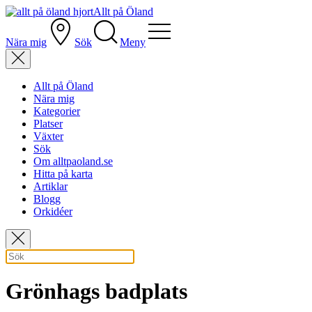
Allt på Öland
Nära mig
Sök
Meny
Allt på Öland
Nära mig
Kategorier
Platser
Växter
Sök
Om alltpaoland.se
Hitta på karta
Artiklar
Blogg
Orkidéer
Grönhags badplats