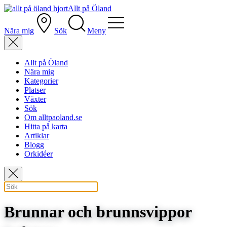
Allt på Öland
Nära mig
Sök
Meny
Allt på Öland
Nära mig
Kategorier
Platser
Växter
Sök
Om alltpaoland.se
Hitta på karta
Artiklar
Blogg
Orkidéer
Brunnar och brunnsvippor