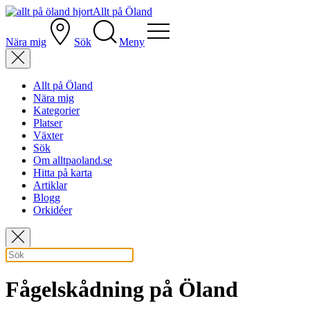
Allt på Öland
Nära mig
Sök
Meny
Allt på Öland
Nära mig
Kategorier
Platser
Växter
Sök
Om alltpaoland.se
Hitta på karta
Artiklar
Blogg
Orkidéer
Fågelskådning på Öland