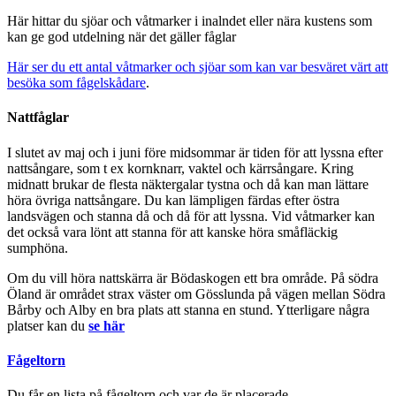
Här hittar du sjöar och våtmarker i inalndet eller nära kustens som
kan ge god utdelning när det gäller fåglar
Här ser du ett antal våtmarker och sjöar som kan var besväret värt att
besöka som fågelskådare
.
Nattfåglar
I slutet av maj och i juni före midsommar är tiden för att lyssna efter
nattsångare, som t ex kornknarr, vaktel och kärrsångare. Kring
midnatt brukar de flesta näktergalar tystna och då kan man lättare
höra övriga nattsångare. Du kan lämpligen färdas efter östra
landsvägen och stanna då och då för att lyssna. Vid våtmarker kan
det också vara lönt att stanna för att kanske höra småfläckig
sumphöna.
Om du vill höra nattskärra är Bödaskogen ett bra område. På södra
Öland är området strax väster om Gösslunda på vägen mellan Södra
Bårby och Alby en bra plats att stanna en stund. Ytterligare några
platser kan du
se här
Fågeltorn
Du får en lista på fågeltorn och var de är placerade