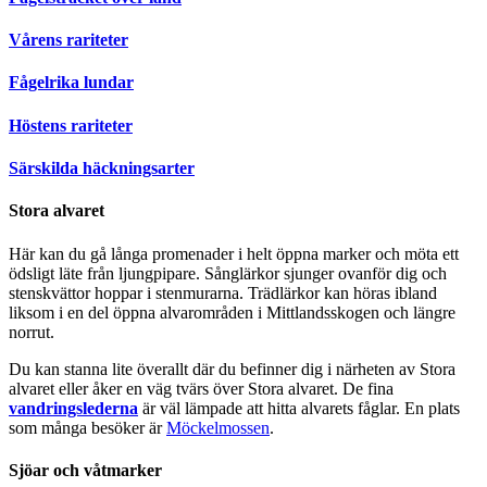
Vårens rariteter
Fågelrika lundar
Höstens rariteter
Särskilda häckningsarter
Stora alvaret
Här kan du gå långa promenader i helt öppna marker och möta ett
ödsligt läte från ljungpipare. Sånglärkor sjunger ovanför dig och
stenskvättor hoppar i stenmurarna. Trädlärkor kan höras ibland
liksom i en del öppna alvarområden i Mittlandsskogen och längre
norrut.
Du kan stanna lite överallt där du befinner dig i närheten av Stora
alvaret eller åker en väg tvärs över Stora alvaret. De fina
vandringslederna
är väl lämpade att hitta alvarets fåglar. En plats
som många besöker är
Möckelmossen
.
Sjöar och våtmarker