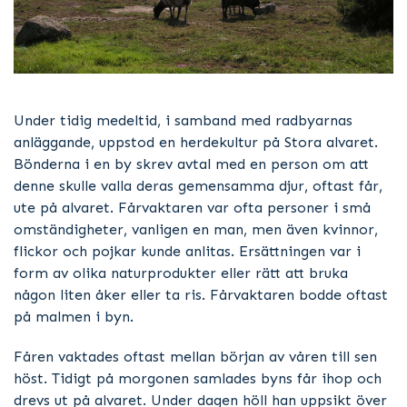
Under tidig medeltid, i samband med radbyarnas
anläggande, uppstod en herdekultur på Stora alvaret.
Bönderna i en by skrev avtal med en person om att
denne skulle valla deras gemensamma djur, oftast får,
ute på alvaret. Fårvaktaren var ofta personer i små
omständigheter, vanligen en man, men även kvinnor,
flickor och pojkar kunde anlitas. Ersättningen var i
form av olika naturprodukter eller rätt att bruka
någon liten åker eller ta ris. Fårvaktaren bodde oftast
på malmen i byn.
Fåren vaktades oftast mellan början av våren till sen
höst. Tidigt på morgonen samlades byns får ihop och
drevs ut på alvaret. Under dagen höll han uppsikt över