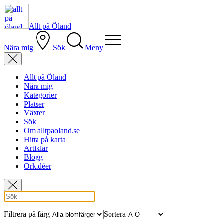
Allt på Öland
Nära mig
Sök
Meny
Allt på Öland
Nära mig
Kategorier
Platser
Växter
Sök
Om alltpaoland.se
Hitta på karta
Artiklar
Blogg
Orkidéer
Filtrera på färg
Sortera