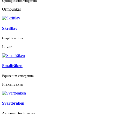
Ophioglossum vulgatum
Ormbunkar
Skriftlav
Graphis scripta
Lavar
Smalfräken
Equisetum variegatum
Fräkenväxter
Svartbräken
Asplenium trichomanes