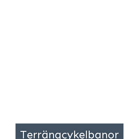
Terrängcykelbanor