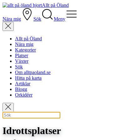
Allt på Öland
Nära mig
Sök
Meny
Allt på Öland
Nära mig
Kategorier
Platser
Växter
Sök
Om alltpaoland.se
Hitta på karta
Artiklar
Blogg
Orkidéer
Idrottsplatser