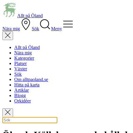
Allt på Öland
Nära mig
Sök
Meny
Allt på Öland
Nära mig
Kategorier
Platser
Växter
Sök
Om alltpaoland.se
Hitta på karta
Artiklar
Blogg
Orkidéer