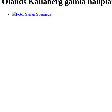
Ölands Källaberg gamla hållpla
Foto: Stefan Svenaeus