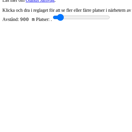
Läs mer om
Ölands Järnväg
.
Klicka och dra i reglaget för att se fler eller färre platser i närhetern a
Avstånd:
Platser:
.
900 m