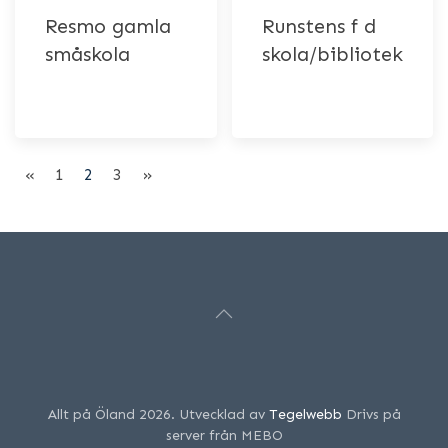
Resmo gamla
Runstens f d
småskola
skola/bibliotek
«
1
2
3
»
Allt på Öland 2026. Utvecklad av
Tegelwebb
Drivs på
server från MEBO