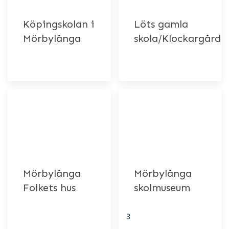
Köpingskolan i
Löts gamla
Mörbylånga
skola/Klockargårde
Mörbylånga
Mörbylånga
Folkets hus
skolmuseum
3