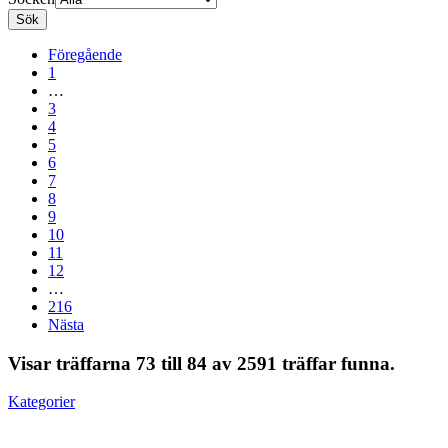
Sök
Föregående
1
…
3
4
5
6
7
8
9
10
11
12
…
216
Nästa
Visar träffarna 73 till 84 av 2591 träffar funna.
Kategorier