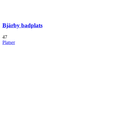
Bjärby badplats
47
Platser