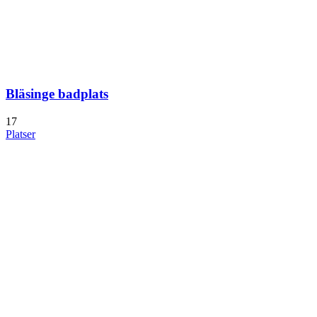
Bläsinge badplats
17
Platser