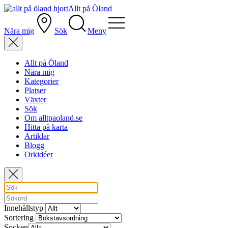
Allt på Öland
Nära mig
Sök
Meny
Allt på Öland
Nära mig
Kategorier
Platser
Växter
Sök
Om alltpaoland.se
Hitta på karta
Artiklar
Blogg
Orkidéer
Innehållstyp
Sortering
Socken