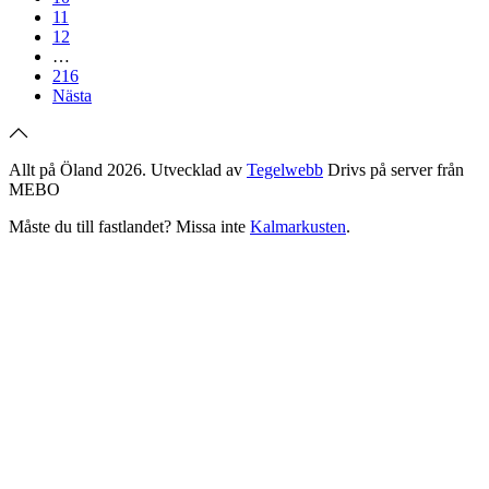
11
12
…
216
Nästa
Allt på Öland 2026. Utvecklad av
Tegelwebb
Drivs på server från
MEBO
Måste du till fastlandet? Missa inte
Kalmarkusten
.