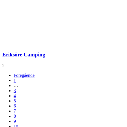
Eriksöre Camping
2
Föregående
1
…
3
4
5
6
7
8
9
10