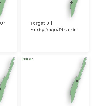
0 i
Torget 3 i
Mörbylånga/Pizzeria
Platser