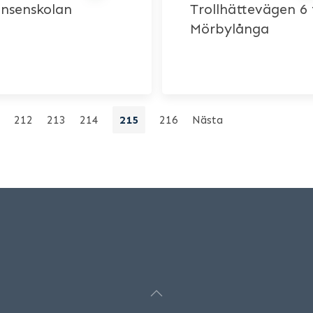
nsenskolan
Trollhättevägen 6 
Mörbylånga
212
213
214
215
216
Nästa