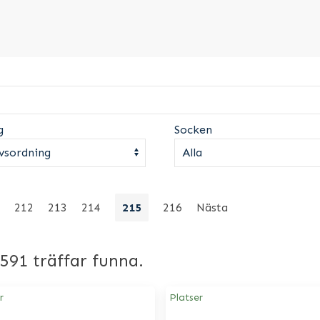
g
Socken
212
213
214
215
216
Nästa
2591 träffar funna.
r
Platser