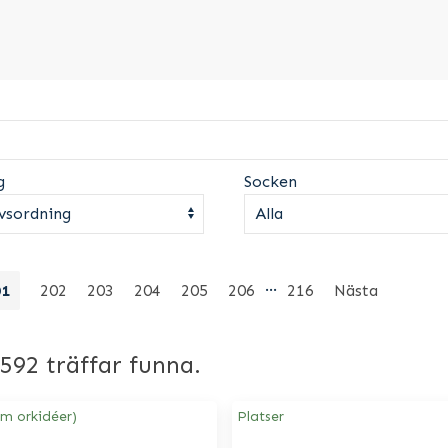
g
Socken
…
01
202
203
204
205
206
216
Nästa
2592 träffar funna.
om orkidéer)
Platser