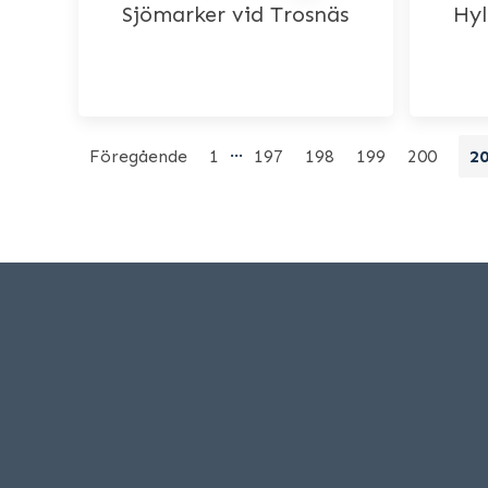
Sjömarker vid Trosnäs
Hyl
…
Föregående
1
197
198
199
200
2