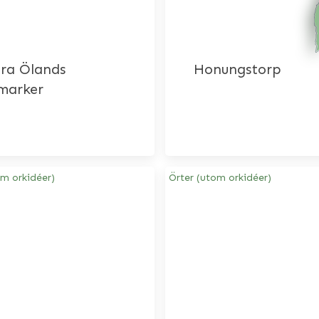
ra Ölands
Honungstorp
marker
om orkidéer)
Örter (utom orkidéer)