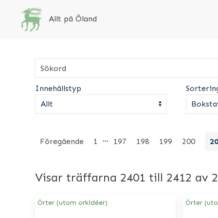
Allt på Öland
Innehållstyp
Sorterin
…
Föregående
1
197
198
199
200
2
Visar träffarna 2401 till 2412 av 
Örter (utom orkidéer)
Örter (ut