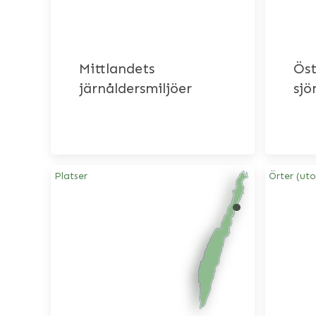
Mittlandets
Öst
järnåldersmiljöer
sjö
Platser
Örter (ut